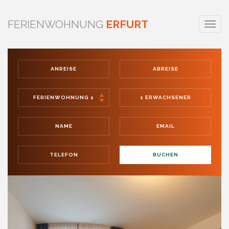
FERIENWOHNUNG
ERFURT
Toggle
naviga
Anreise
Abreise
Erwachsene
Name
Email
Telefon
BUCHEN